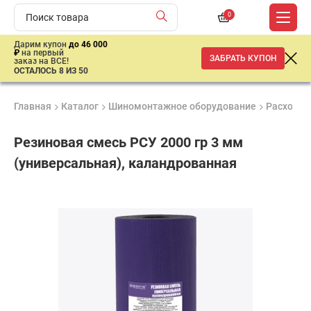
0
Дарим купон
до 46 000
₽
на первый
ЗАБРАТЬ КУПОН
заказ на ВСЕ!
ОСТАЛОСЬ 8 ИЗ 50
Главная
Каталог
Шиномонтажное оборудование
Расходны
Резиновая смесь РСУ 2000 гр 3 мм
(универсальная), каландрованная
Продукция
Гарантия
Доставк
сертифицирована
до 3 лет
от 2 дне
3
100
₽