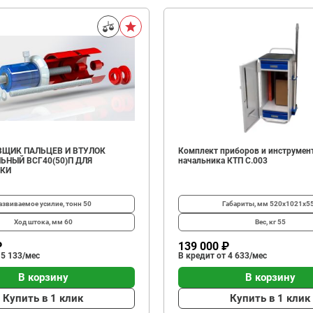
ЩИК ПАЛЬЦЕВ И ВТУЛОК
Комплект приборов и инструмен
ЬНЫЙ ВСГ40(50)П ДЛЯ
начальника КТП C.003
ИКИ
азвиваемое усилие, тонн
50
Габариты, мм
520х1021х5
Ход штока, мм
60
Вес, кг
55
₽
139 000 ₽
 5 133/мес
В кредит от 4 633/мес
В корзину
В корзину
Купить в 1 клик
Купить в 1 клик