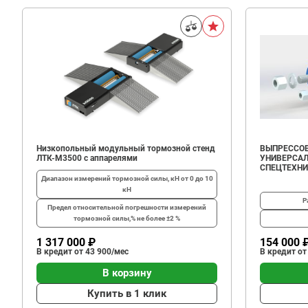
Низкопольный модульный тормозной стенд
ВЫПРЕССОВ
ЛТК-М3500 с аппарелями
УНИВЕРСАЛ
СПЕЦТЕХН
Диапазон измерений тормозной силы, кН
от 0 до 10
кН
Р
Предел относительной погрешности измерений
тормозной силы,%
не более ±2 %
1 317 000 ₽
154 000 
В кредит от 43 900/мес
В кредит от
В корзину
Купить в 1 клик