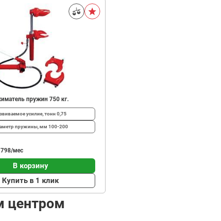
иматель пружин 750 кг.
звиваемое усилие, тонн
0,75
аметр пружины, мм
100-200
 798/мес
В корзину
Купить в 1 клик
м центром