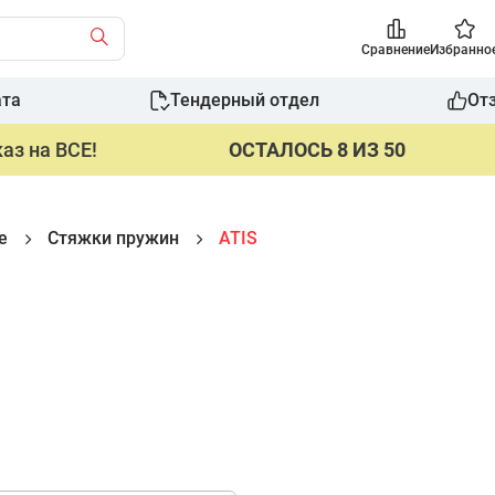
Сравнение
Избранно
ата
Тендерный отдел
От
аз на ВСЕ!
ОСТАЛОСЬ 8 ИЗ 50
е
Стяжки пружин
ATIS