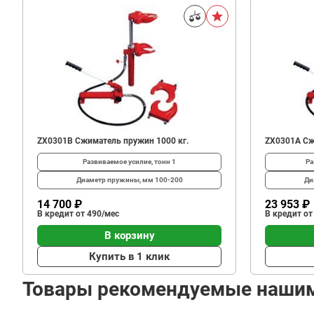
ZX0301B Сжиматель пружин 1000 кг.
ZX0301А Сж
Развиваемое усилие, тонн
1
Ра
Диаметр пружины, мм
100-200
Ди
14 700 ₽
23 953 ₽
В кредит от 490/мес
В кредит от
В корзину
Купить в 1 клик
Товары рекомендуемые наши