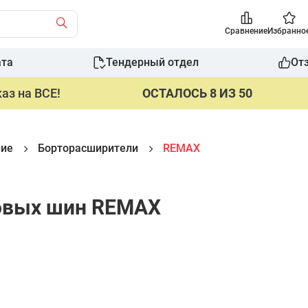
Сравнение
Избранно
ата
Тендерный отдел
От
аз на ВСЕ!
ОСТАЛОСЬ 8 ИЗ 50
ние
Борторасширители
REMAX
ковых шин REMAX