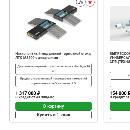
Низкопольный модульный тормозной стенд
ВЫПРЕССОВ
ЛТК-М3500 с аппарелями
УНИВЕРСАЛ
СПЕЦТЕХН
Диапазон измерений тормозной силы, кН
от 0 до 10
кН
Р
Предел относительной погрешности измерений
тормозной силы,%
не более ±2 %
1 317 000 ₽
154 000 
В кредит от 43 900/мес
В кредит от
В корзину
Купить в 1 клик