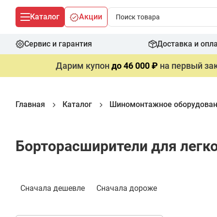
Каталог
Акции
Сервис и гарантия
Доставка и опл
Дарим купон
до 46 000 ₽
на первый зак
Главная
Каталог
Шиномонтажное оборудова
Борторасширители для лег
Фильтр
Сначала дешевле
Сначала дороже