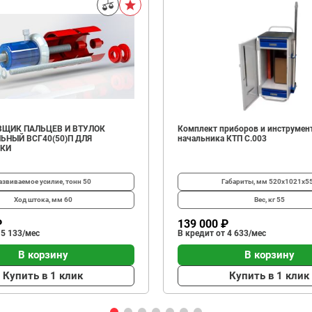
ЩИК ПАЛЬЦЕВ И ВТУЛОК
Комплект приборов и инструмен
ЬНЫЙ ВСГ40(50)П ДЛЯ
начальника КТП C.003
ИКИ
азвиваемое усилие, тонн
50
Габариты, мм
520х1021х5
Ход штока, мм
60
Вес, кг
55
₽
139 000 ₽
 5 133/мес
В кредит от 4 633/мес
В корзину
В корзину
Купить в 1 клик
Купить в 1 клик