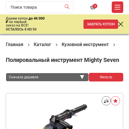
0
Дарим купон
до 46 000
₽
на первый
ЗАБРАТЬ КУПОН
заказ на ВСЕ!
ОСТАЛОСЬ 8 ИЗ 50
Главная
Каталог
Кузовной инструмент
Обо
Полировальный инструмент Mighty Seven
Сначала дешевле
Фильтр
Сначала дешевле
Сначала дороже