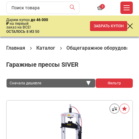
0
Дарим купон
до 46 000
₽
на первый
ЗАБРАТЬ КУПОН
заказ на ВСЕ!
ОСТАЛОСЬ 8 ИЗ 50
Главная
Каталог
Общегаражное оборудование
Гаражные прессы SIVER
Сначала дешевле
Фильтр
Сначала дешевле
Сначала дороже