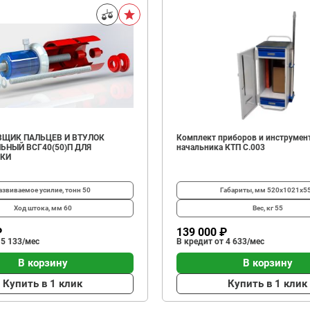
ЩИК ПАЛЬЦЕВ И ВТУЛОК
Комплект приборов и инструмен
ЬНЫЙ ВСГ40(50)П ДЛЯ
начальника КТП C.003
ИКИ
азвиваемое усилие, тонн
50
Габариты, мм
520х1021х5
Ход штока, мм
60
Вес, кг
55
₽
139 000 ₽
 5 133/мес
В кредит от 4 633/мес
В корзину
В корзину
Купить в 1 клик
Купить в 1 клик