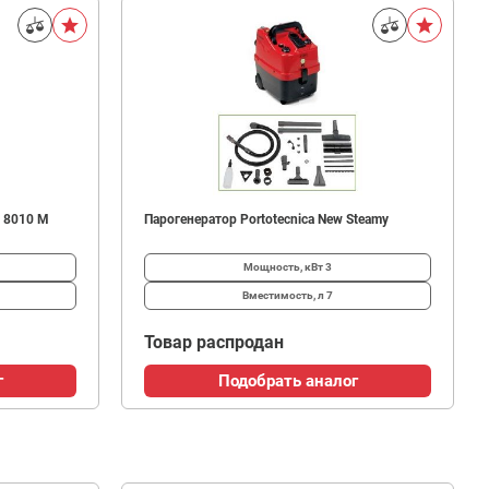
8 8010 M
Парогенератор Portotecnica New Steamy
Мощность, кВт
3
Вместимость, л
7
Товар распродан
г
Подобрать аналог