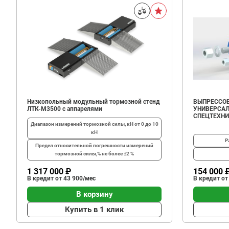
Низкопольный модульный тормозной стенд
ВЫПРЕССОВ
ЛТК-М3500 с аппарелями
УНИВЕРСАЛ
СПЕЦТЕХН
Диапазон измерений тормозной силы, кН
от 0 до 10
кН
Р
Предел относительной погрешности измерений
тормозной силы,%
не более ±2 %
1 317 000 ₽
154 000 
В кредит от 43 900/мес
В кредит от
В корзину
Купить в 1 клик