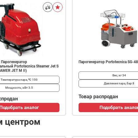
 Парогенератор
Парогенератор Portotecnica SG-4
льный Portotecnica Steamer Jet S
AMER JET M II)
Вес, кг
34
Температура пара, ⁰С
150
Давление пара, бар
8
Мощность, кВт
3.5
Товар распродан
спродан
Подобрать аналог
Подобрать анало
м центром