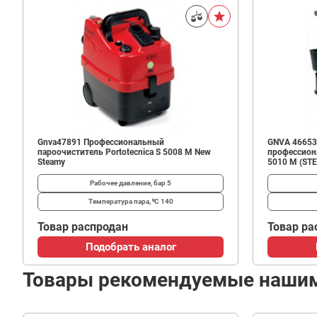
Gnva47891 Профессиональный
GNVA 46653
пароочиститель Portotecnica S 5008 M New
профессиона
Steamy
5010 M (STE
Рабочее давление, бар
5
Температура пара, ⁰С
140
Товар распродан
Товар ра
Подобрать аналог
Товары рекомендуемые наши