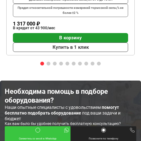
Предел относительной погрешности измерений тормозной силы,%
не
более ±2 %
1 317 000 ₽
В кредит от 43 900/мес
В корзину
Купить в 1 клик
Необходима помощь в подборе
оборудования?
Наши опытные специалисты с удовольствием
помогут
бесплатно подобрать оборудование
под ваши задачи и
бюджет
Как вам было бы удобнее получить бесплатную консультацию?
Свяжитесь со мной в WhatsApp
Позвоните по телефону