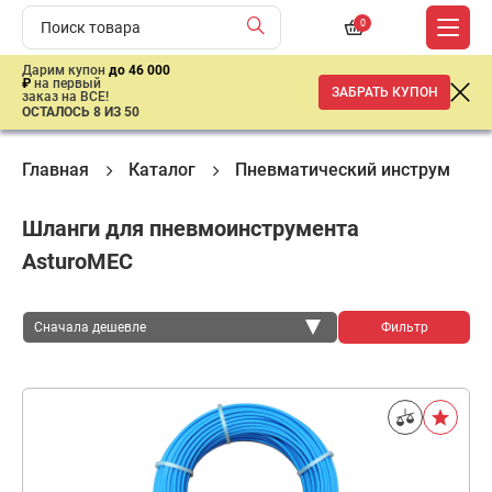
0
Дарим купон
до 46 000
₽
на первый
ЗАБРАТЬ КУПОН
заказ на ВСЕ!
ОСТАЛОСЬ 8 ИЗ 50
Главная
Каталог
Пневматический инструмент
Шланги для пневмоинструмента
AsturoMEC
Сначала дешевле
Фильтр
Сначала дешевле
Сначала дороже