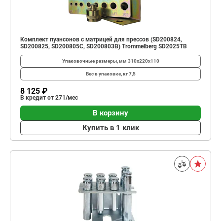
Комплект пуансонов с матрицей для прессов (SD200824,
SD200825, SD200805C, SD200803B) Trommelberg SD2025TB
Упаковочные размеры, мм
310х220х110
Вес в упаковке, кг
7,5
8 125 ₽
В кредит от 271/мес
В корзину
Купить в 1 клик