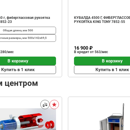
0 г, фиберглассовая рукоятка
КУВАЛДА 4500 Г, ФИБЕРГЛАССО
7852-23
РУКОЯТКА KING TONY 7852-55
Общая длина, мм
500
очные размеры, мм
500x142x69,5
16 900 ₽
 280/мес
В кредит от 563/мес
В корзину
В корзину
Купить в 1 клик
Купить в 1 клик
м центром