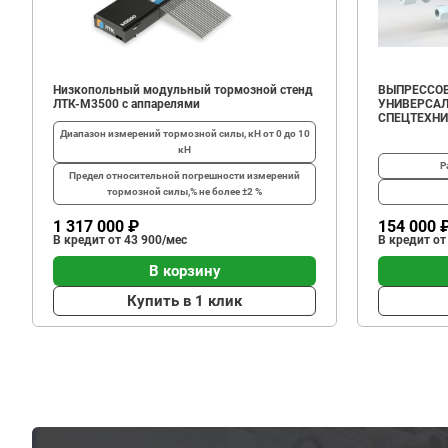
Низкопольный модульный тормозной стенд
ВЫПРЕССОВ
ЛТК-М3500 с аппарелями
УНИВЕРСАЛ
СПЕЦТЕХН
Диапазон измерений тормозной силы, кН
от 0 до 10
кН
Р
Предел относительной погрешности измерений
тормозной силы,%
не более ±2 %
1 317 000 ₽
154 000 
В кредит от 43 900/мес
В кредит от
В корзину
Купить в 1 клик