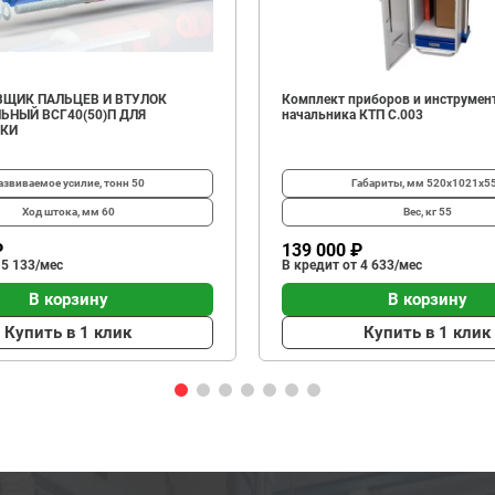
ЩИК ПАЛЬЦЕВ И ВТУЛОК
Комплект приборов и инструмен
ЬНЫЙ ВСГ40(50)П ДЛЯ
начальника КТП C.003
ИКИ
азвиваемое усилие, тонн
50
Габариты, мм
520х1021х5
Ход штока, мм
60
Вес, кг
55
₽
139 000 ₽
 5 133/мес
В кредит от 4 633/мес
В корзину
В корзину
Купить в 1 клик
Купить в 1 клик