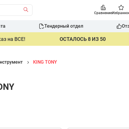
Сравнение
Избранно
ата
Тендерный отдел
От
аз на ВСЕ!
ОСТАЛОСЬ 8 ИЗ 50
нструмент
KING TONY
TONY