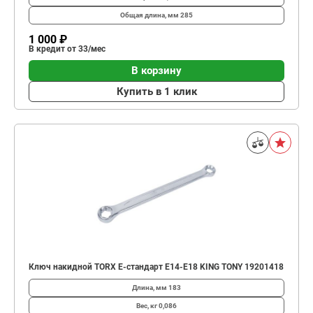
Общая длина, мм
285
1 000 ₽
В кредит от 33/мес
В корзину
Купить в 1 клик
Ключ накидной TORX E-стандарт E14-E18 KING TONY 19201418
Длина, мм
183
Вес, кг
0,086