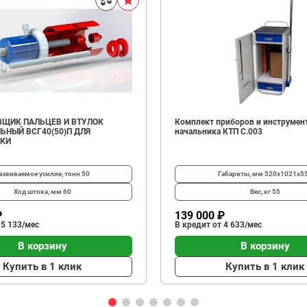
ЩИК ПАЛЬЦЕВ И ВТУЛОК
Комплект приборов и инструмен
ЬНЫЙ ВСГ40(50)П ДЛЯ
начальника КТП C.003
ИКИ
азвиваемое усилие, тонн
50
Габариты, мм
520х1021х5
Ход штока, мм
60
Вес, кг
55
₽
139 000 ₽
 5 133/мес
В кредит от 4 633/мес
В корзину
В корзину
Купить в 1 клик
Купить в 1 клик