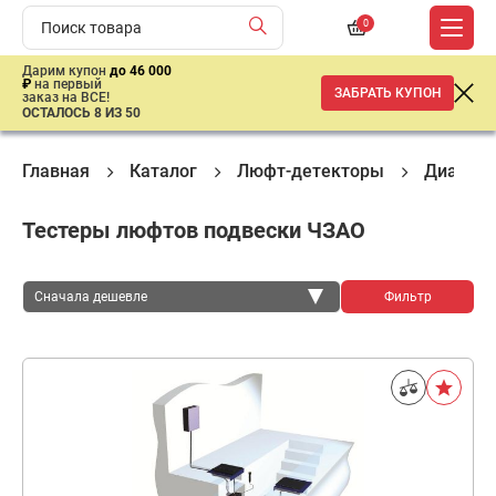
0
Дарим купон
до 46 000
₽
на первый
ЗАБРАТЬ КУПОН
заказ на ВСЕ!
ОСТАЛОСЬ 8 ИЗ 50
Главная
Каталог
Люфт-детекторы
Диагнос
Тестеры люфтов подвески ЧЗАО
Сначала дешевле
Фильтр
Сначала дешевле
Сначала дороже