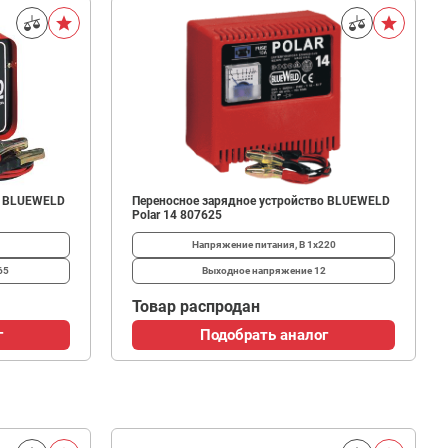
о BLUEWELD
Переносное зарядное устройство BLUEWELD
Polar 14 807625
Напряжение питания, В
1x220
65
Выходное напряжение
12
Товар распродан
г
Подобрать аналог