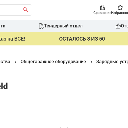
Сравнение
Избранно
ата
Тендерный отдел
От
аз на ВСЕ!
ОСТАЛОСЬ 8 ИЗ 50
йства
Общегаражное оборудование
Зарядные уст
ld