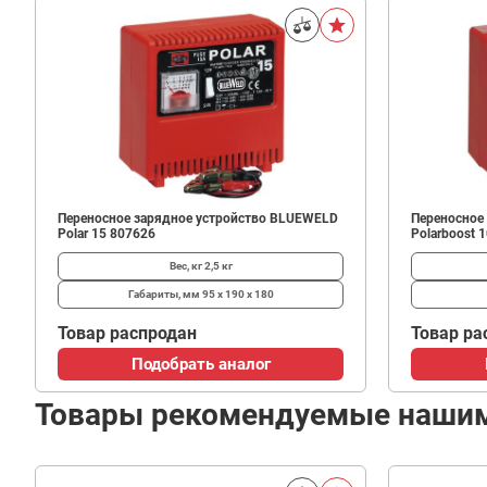
Переносное зарядное устройство BLUEWELD
Переносное
Polar 15 807626
Polarboost 
Вес, кг
2,5 кг
Габариты, мм
95 х 190 х 180
Товар распродан
Товар ра
Подобрать аналог
Товары рекомендуемые наши