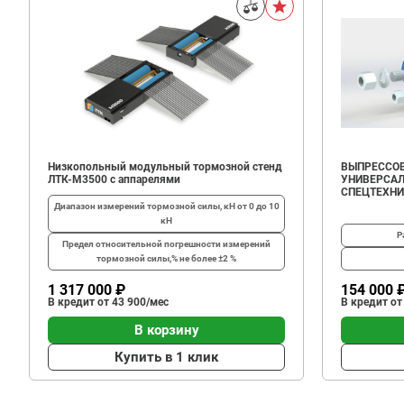
Низкопольный модульный тормозной стенд
ВЫПРЕССОВ
ЛТК-М3500 с аппарелями
УНИВЕРСАЛ
СПЕЦТЕХН
Диапазон измерений тормозной силы, кН
от 0 до 10
кН
Р
Предел относительной погрешности измерений
тормозной силы,%
не более ±2 %
1 317 000 ₽
154 000 
В кредит от 43 900/мес
В кредит от
В корзину
Купить в 1 клик