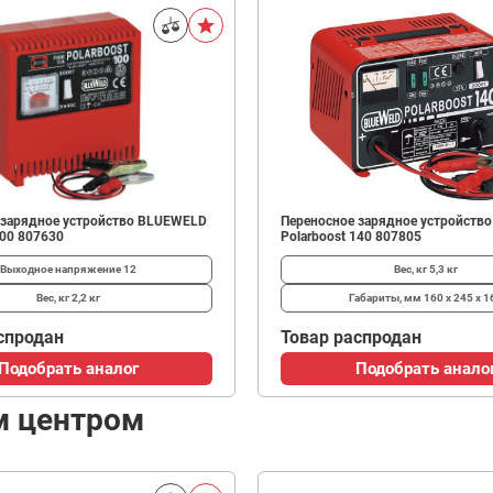
 зарядное устройство BLUEWELD
Переносное зарядное устройств
100 807630
Polarboost 140 807805
Выходное напряжение
12
Вес, кг
5,3 кг
Вес, кг
2,2 кг
Габариты, мм
160 х 245 х 1
спродан
Товар распродан
Подобрать аналог
Подобрать анало
м центром