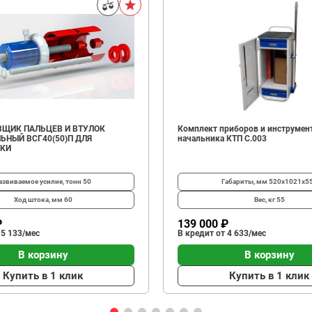
ЩИК ПАЛЬЦЕВ И ВТУЛОК
Комплект приборов и инструмен
ЬНЫЙ ВСГ40(50)П ДЛЯ
начальника КТП C.003
ИКИ
азвиваемое усилие, тонн
50
Габариты, мм
520х1021х5
Ход штока, мм
60
Вес, кг
55
₽
139 000 ₽
 5 133/мес
В кредит от 4 633/мес
В корзину
В корзину
Купить в 1 клик
Купить в 1 клик