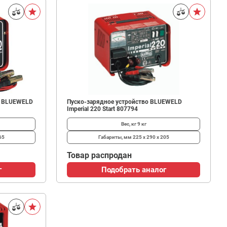
о BLUEWELD
Пуско-зарядное устройство BLUEWELD
Imperial 220 Start 807794
Вес, кг
9 кг
65
Габариты, мм
225 х 290 х 205
Товар распродан
г
Подобрать аналог