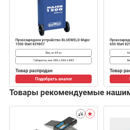
Пускозарядное устройство BLUEWELD Major
Пускозаряд
1500 Start 829807
650 Start 8
Вес, кг
69 кг
Н
Габариты, мм
380 х 560 х 885
В
Товар распродан
Товар ра
Подобрать аналог
Товары рекомендуемые наши