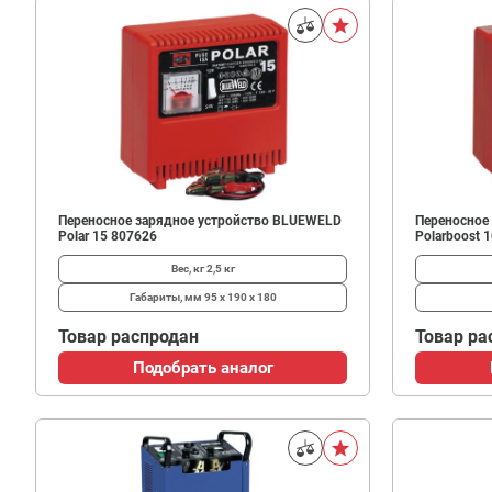
Переносное зарядное устройство BLUEWELD
Переносное
Polar 15 807626
Polarboost 
Вес, кг
2,5 кг
Габариты, мм
95 х 190 х 180
Товар распродан
Товар ра
Подобрать аналог