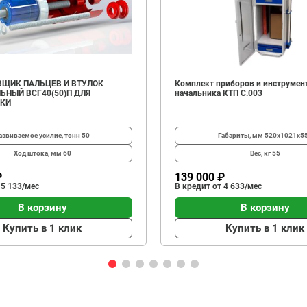
ЩИК ПАЛЬЦЕВ И ВТУЛОК
Комплект приборов и инструмен
ЬНЫЙ ВСГ40(50)П ДЛЯ
начальника КТП C.003
ИКИ
азвиваемое усилие, тонн
50
Габариты, мм
520х1021х5
Ход штока, мм
60
Вес, кг
55
₽
139 000 ₽
 5 133/мес
В кредит от 4 633/мес
В корзину
В корзину
Купить в 1 клик
Купить в 1 клик