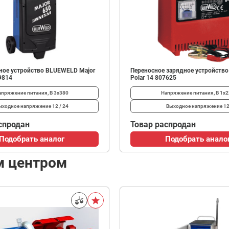
ное устройство BLUEWELD Major
Переносное зарядное устройств
29814
Polar 14 807625
апряжение питания, В
3x380
Напряжение питания, В
1x2
ыходное напряжение
12 / 24
Выходное напряжение
1
спродан
Товар распродан
Подобрать аналог
Подобрать анало
м центром