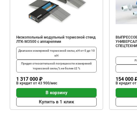
Низкопольный модульный тормозной стенд
ВЫПРЕССОВ
ЛТК-М3500 с аппарелями
УНИВЕРСАЛ
СПЕЦТЕХН
Диапазон измерений тормозной силы, кН
от 0 до 10
кН
Р
Предел относительной погрешности измерений
тормозной силы,%
не более ±2 %
1 317 000 ₽
154 000 
В кредит от 43 900/мес
В кредит от
В корзину
Купить в 1 клик