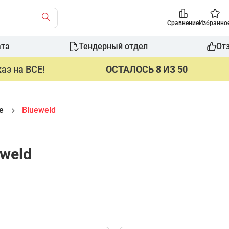
Сравнение
Избранно
ата
Тендерный отдел
От
аз на ВСЕ!
ОСТАЛОСЬ 8 ИЗ 50
е
Blueweld
weld