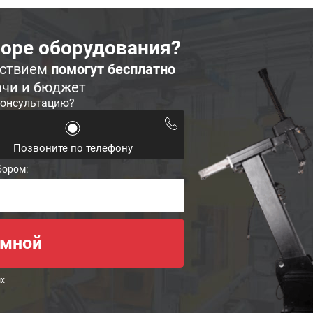
оре оборудования?
ьствием
помогут бесплатно
ачи и бюджет
консультацию?
Позвоните по телефону
бором:
ых