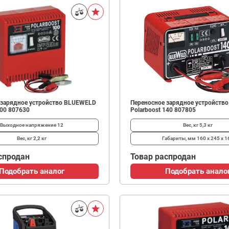
 зарядное устройство BLUEWELD
Переносное зарядное устройств
100 807630
Polarboost 140 807805
Выходное напряжение
12
Вес, кг
5,3 кг
Вес, кг
2,2 кг
Габариты, мм
160 х 245 х 1
спродан
Товар распродан
Подобрать аналог
Подобрать анало