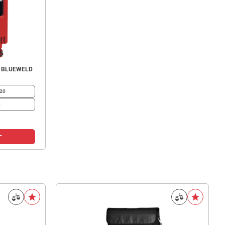
о BLUEWELD
20
2
г