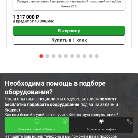
Предел относительной погрешности измерений тормозной силы,%
не
более ±2 %
1 317 000 ₽
В кредит от 43 900/мес
В корзину
Купить в 1 клик
Необходима помощь в подборе
оборудования?
Наши опытные специалисты с удовольствием
помогут
бесплатно подобрать оборудование
под ваши задачи и
бюджет
Как вам было бы удобнее получить бесплатную консультацию?
Свяжитесь со мной в WhatsApp
Позвоните по телефону
Напишите ваш номер телефона и мы поможем вам с подбором: