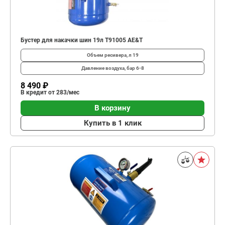
Бустер для накачки шин 19л T91005 AE&T
Объем ресивера, л
19
Давление воздуха, бар
6-8
8 490 ₽
В кредит от 283/мес
В корзину
Купить в 1 клик