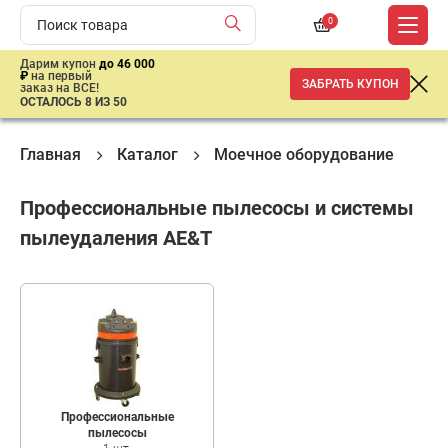
0
Дарим купон
до 46 000
₽
на первый
ЗАБРАТЬ КУПОН
заказ на ВСЕ!
ОСТАЛОСЬ 8 ИЗ 50
Главная
Каталог
Моечное оборудование
П
Профессиональные пылесосы и системы
пылеудаления AE&T
Профессиональные
пылесосы