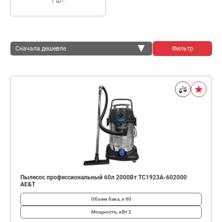
1 шт.
Сначала дешевле
Фильтр
Сначала дешевле
Сначала дороже
Пылесос профессиональный 60л 2000Вт TC1923A-602000
AE&T
Объем бака, л
60
Мощность, кВт
2