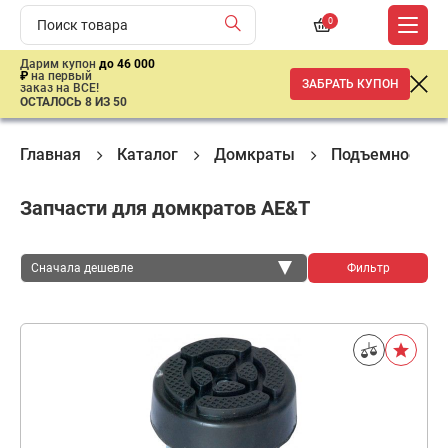
0
Дарим купон
до 46 000
₽
на первый
ЗАБРАТЬ КУПОН
заказ на ВСЕ!
ОСТАЛОСЬ 8 ИЗ 50
Главная
Каталог
Домкраты
Подъемное об
Запчасти для домкратов AE&T
Сначала дешевле
Фильтр
Сначала дешевле
Сначала дороже