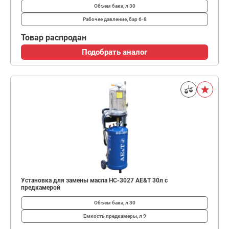
Объем бака, л
30
Рабочее давление, бар
6-8
Товар распродан
Подобрать аналог
Установка для замены масла HC-3027 AE&T 30л с
предкамерой
Объем бака, л
30
Емкость предкамеры, л
9