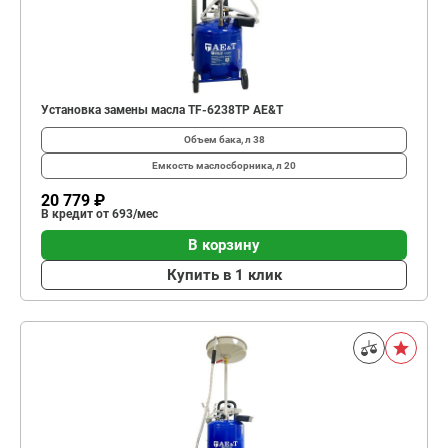
Установка замены масла TF-6238TP AE&T
Объем бака, л
38
Емкость маслосборника, л
20
20 779 ₽
В кредит от 693/мес
В корзину
Купить в 1 клик