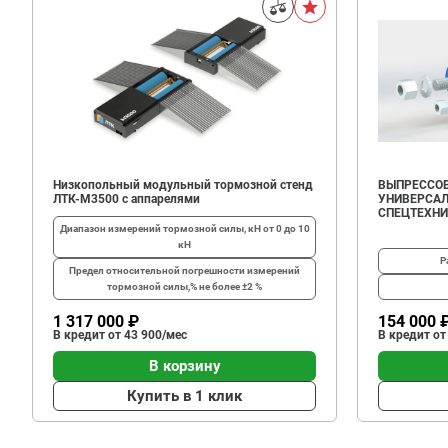
Низкопольный модульный тормозной стенд
ВЫПРЕССОВ
ЛТК-М3500 с аппарелями
УНИВЕРСАЛ
СПЕЦТЕХН
Диапазон измерений тормозной силы, кН
от 0 до 10
кН
Р
Предел относительной погрешности измерений
тормозной силы,%
не более ±2 %
1 317 000 ₽
154 000 
В кредит от 43 900/мес
В кредит от
В корзину
Купить в 1 клик