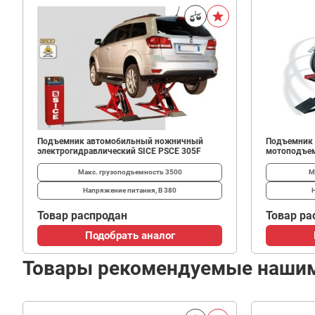
Подъемник автомобильный ножничный
Подъемник
электрогидравлический SICE PSCE 305F
мотоподъем
Макс. грузоподъемность
3500
М
Напряжение питания, В
380
Товар распродан
Товар ра
Подобрать аналог
Товары рекомендуемые наши