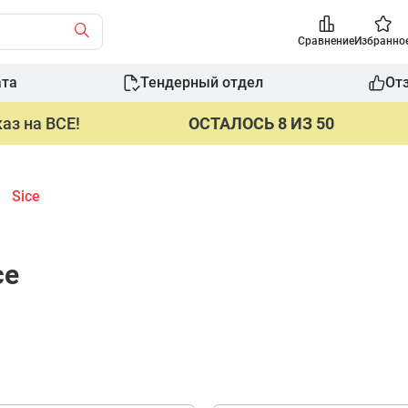
Сравнение
Избранно
ата
Тендерный отдел
От
аз на ВСЕ!
ОСТАЛОСЬ 8 ИЗ 50
Sice
ce