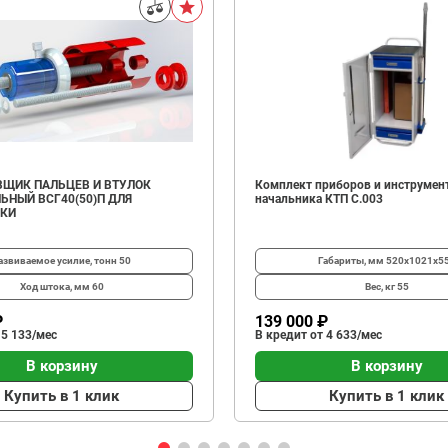
ЩИК ПАЛЬЦЕВ И ВТУЛОК
Комплект приборов и инструмен
ЬНЫЙ ВСГ40(50)П ДЛЯ
начальника КТП C.003
ИКИ
азвиваемое усилие, тонн
50
Габариты, мм
520х1021х5
Ход штока, мм
60
Вес, кг
55
₽
139 000 ₽
 5 133/мес
В кредит от 4 633/мес
В корзину
В корзину
Купить в 1 клик
Купить в 1 клик