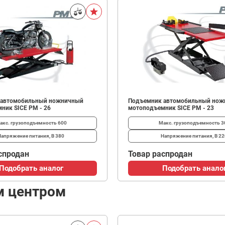
 автомобильный ножничный
Подъемник автомобильный но
ник SICE PM - 26
мотоподъемник SICE PM - 23
акс. грузоподъемность
600
Макс. грузоподъемность
3
Напряжение питания, В
380
Напряжение питания, В
22
спродан
Товар распродан
Подобрать аналог
Подобрать анало
м центром