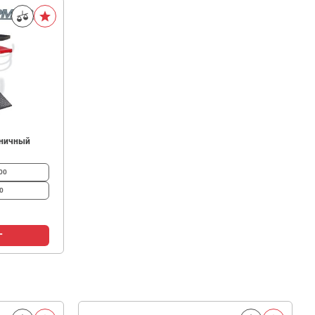
жничный
00
0
г