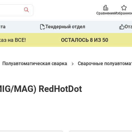
Сравнение
Избранно
ата
Тендерный отдел
От
аз на ВСЕ!
ОСТАЛОСЬ 8 ИЗ 50
Полуавтоматическая сварка
Сварочные полуавтома
IG/MAG) RedHotDot