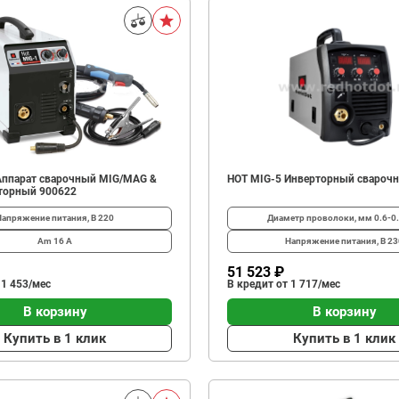
Аппарат сварочный MIG/MAG &
HOT MIG-5 Инверторный сварочн
торный 900622
Напряжение питания, В
220
Диаметр проволоки, мм
0.6-0.
Am
16 А
Напряжение питания, В
23
51 523 ₽
 1 453/мес
В кредит от 1 717/мес
В корзину
В корзину
Купить в 1 клик
Купить в 1 клик