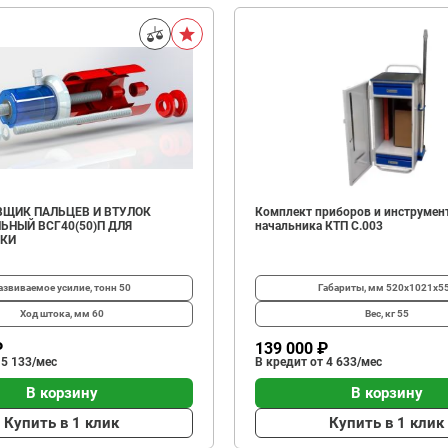
ЩИК ПАЛЬЦЕВ И ВТУЛОК
Комплект приборов и инструмен
ЬНЫЙ ВСГ40(50)П ДЛЯ
начальника КТП C.003
ИКИ
азвиваемое усилие, тонн
50
Габариты, мм
520х1021х5
Ход штока, мм
60
Вес, кг
55
₽
139 000 ₽
 5 133/мес
В кредит от 4 633/мес
В корзину
В корзину
Купить в 1 клик
Купить в 1 клик