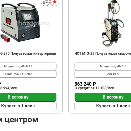
G 270 Полуавтомат инверторный
HOT MIG-29 Полуавтомат сваро
Мощность, кВт
8.75
Мощность, кВт
3.5
I2, min-max
15-270 А
Am
10 А
₽
363 240 ₽
 8 994/мес
В кредит от 12 108/мес
В корзину
В корзину
Купить в 1 клик
Купить в 1 клик
м центром