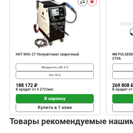
HOT MIG-27 Полуавтомат сварочный
NN PULSEMI
270А
Мощность, кВт
3.5
Am
10 А
188 172 ₽
269 808 
В кредит от 6 272/мес
В кредит от
В корзину
Купить в 1 клик
Товары рекомендуемые наши