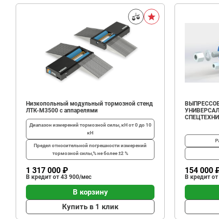
Низкопольный модульный тормозной стенд
ВЫПРЕССОВ
ЛТК-М3500 с аппарелями
УНИВЕРСАЛ
СПЕЦТЕХН
Диапазон измерений тормозной силы, кН
от 0 до 10
кН
Р
Предел относительной погрешности измерений
тормозной силы,%
не более ±2 %
1 317 000 ₽
154 000 
В кредит от 43 900/мес
В кредит от
В корзину
Купить в 1 клик