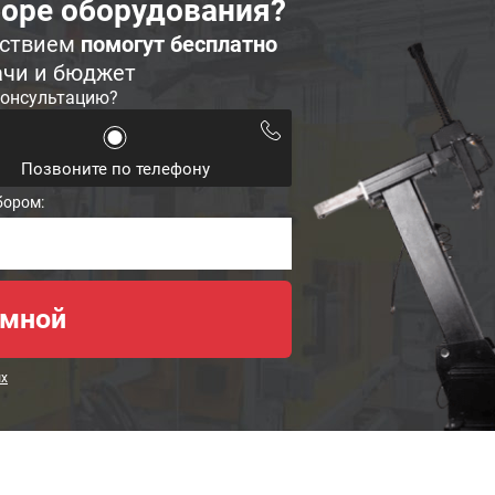
оре оборудования?
ьствием
помогут бесплатно
ачи и бюджет
консультацию?
Позвоните по телефону
бором:
ых