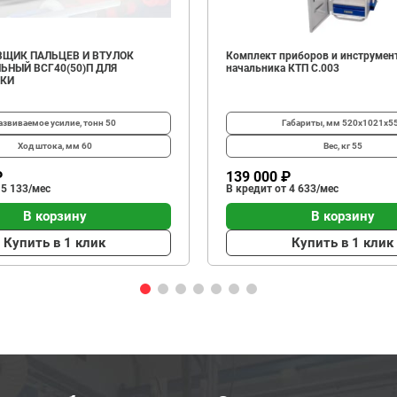
ЩИК ПАЛЬЦЕВ И ВТУЛОК
Комплект приборов и инструмен
ЬНЫЙ ВСГ40(50)П ДЛЯ
начальника КТП C.003
ИКИ
азвиваемое усилие, тонн
50
Габариты, мм
520х1021х5
Ход штока, мм
60
Вес, кг
55
₽
139 000 ₽
 5 133/мес
В кредит от 4 633/мес
В корзину
В корзину
Купить в 1 клик
Купить в 1 клик