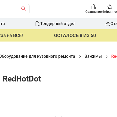
Сравнение
Избранно
ата
Тендерный отдел
От
аз на ВСЕ!
ОСТАЛОСЬ 8 ИЗ 50
Оборудование для кузовного ремонта
Зажимы
Re
 RedHotDot