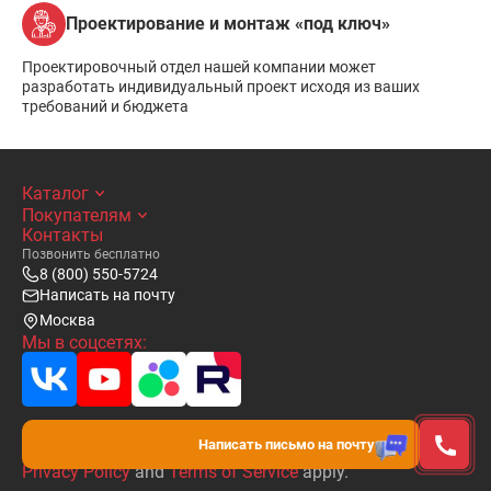
Проектирование и монтаж «под ключ»
Проектировочный отдел нашей компании может
разработать индивидуальный проект исходя из ваших
требований и бюджета
Каталог
Покупателям
Контакты
Позвонить бесплатно
8 (800) 550-5724
Написать на почту
Москва
Мы в соцсетях:
This site is protected by reCAPTCHA and the Google
Написать письмо на почту
Privacy Policy
and
Terms of Service
apply.