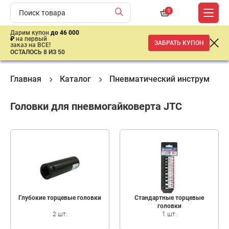
0
Дарим купон
до 46 000
₽
на первый
ЗАБРАТЬ КУПОН
заказ на ВСЕ!
ОСТАЛОСЬ 8 ИЗ 50
Главная
Каталог
Пневматический инструмент
Головки для пневмогайковерта JTC
Глубокие торцевые головки
Стандартные торцевые
головки
2 шт.
1 шт.