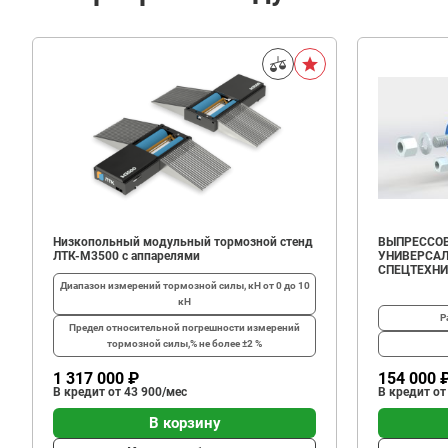
Низкопольный модульный тормозной стенд
ВЫПРЕССОВ
ЛТК-М3500 с аппарелями
УНИВЕРСАЛ
СПЕЦТЕХН
Диапазон измерений тормозной силы, кН
от 0 до 10
кН
Р
Предел относительной погрешности измерений
тормозной силы,%
не более ±2 %
1 317 000 ₽
154 000 
В кредит от 43 900/мес
В кредит от
В корзину