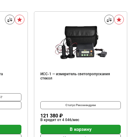
та
ИСС-1 — измеритель светопропускания
стекол
57
Статус
Рекомендуем
121 380 ₽
В кредит от 4 046/мес
В корзину