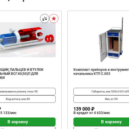
ЩИК ПАЛЬЦЕВ И ВТУЛОК
Комплект приборов и инструмен
ЬНЫЙ ВСГ40(50)П ДЛЯ
начальника КТП C.003
ИКИ
азвиваемое усилие, тонн
50
Габариты, мм
520х1021х5
Ход штока, мм
60
Вес, кг
55
₽
139 000 ₽
 5 133/мес
В кредит от 4 633/мес
В корзину
В корзину