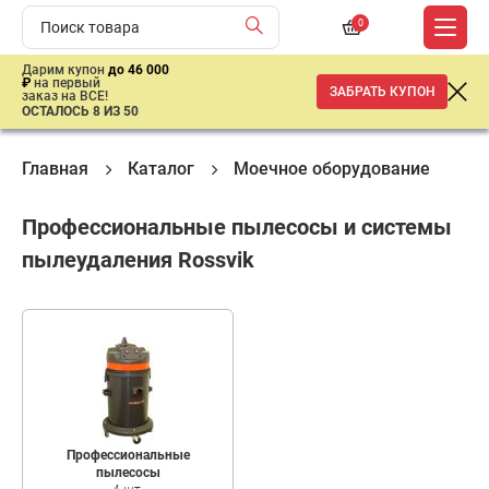
0
Дарим купон
до 46 000
₽
на первый
ЗАБРАТЬ КУПОН
заказ на ВСЕ!
ОСТАЛОСЬ 8 ИЗ 50
Главная
Каталог
Моечное оборудование
П
Профессиональные пылесосы и системы
пылеудаления Rossvik
Профессиональные
пылесосы