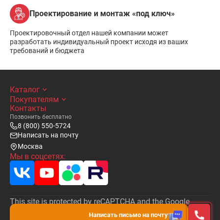
Проектирование и монтаж «под ключ»
Проектировочный отдел нашей компании может
разработать индивидуальный проект исходя из ваших
требований и бюджета
Каталог
Покупателям
Контакты
Позвонить бесплатно
8 (800) 550-5724
Написать на почту
Москва
Мы в соцсетях:
This site is protected by reCAPTCHA and the Google
Privacy Policy
and
Terms of Service
apply.
Написать письмо на почту