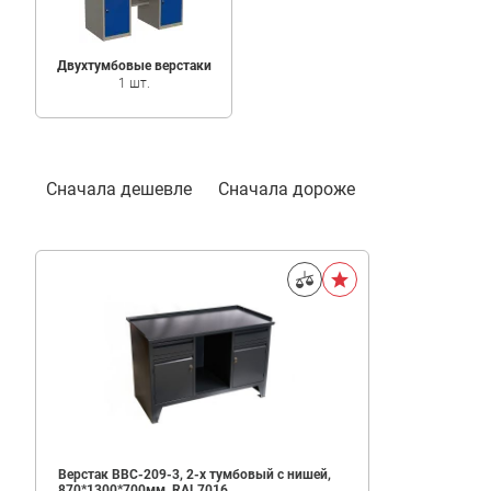
Двухтумбовые верстаки
1 шт.
Фильтр
Сначала дешевле
Сначала дороже
Верстак ВВС-209-3, 2-х тумбовый с нишей,
870*1300*700мм, RAL7016