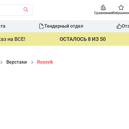
Сравнение
Избранно
ата
Тендерный отдел
От
аз на ВСЕ!
ОСТАЛОСЬ 8 ИЗ 50
Верстаки
Rossvik