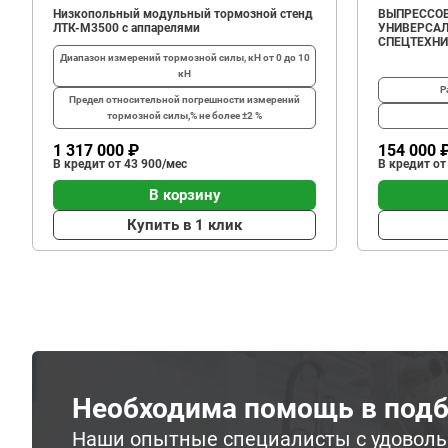
Низкопольный модульный тормозной стенд
ВЫПРЕССОВ
ЛТК-М3500 с аппарелями
УНИВЕРСАЛ
СПЕЦТЕХН
Диапазон измерений тормозной силы, кН
от 0 до 10
кН
Р
Предел относительной погрешности измерений
тормозной силы,%
не более ±2 %
1 317 000 ₽
154 000 
В кредит от 43 900/мес
В кредит от
В корзину
Купить в 1 клик
Необходима помощь в подб
Наши опытные специалисты с удовол