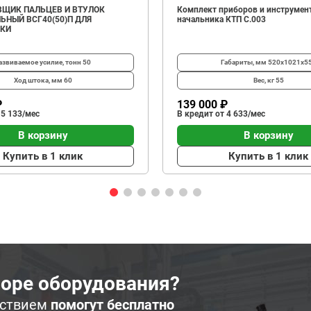
ЩИК ПАЛЬЦЕВ И ВТУЛОК
Комплект приборов и инструмен
ЬНЫЙ ВСГ40(50)П ДЛЯ
начальника КТП C.003
ИКИ
азвиваемое усилие, тонн
50
Габариты, мм
520х1021х5
Ход штока, мм
60
Вес, кг
55
₽
139 000 ₽
 5 133/мес
В кредит от 4 633/мес
В корзину
В корзину
Купить в 1 клик
Купить в 1 клик
оре оборудования?
ьствием
помогут бесплатно