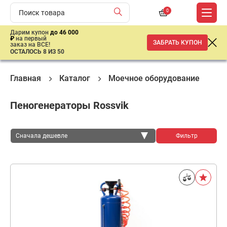
0
Дарим купон
до 46 000
₽
на первый
ЗАБРАТЬ КУПОН
заказ на ВСЕ!
ОСТАЛОСЬ 8 ИЗ 50
Главная
Каталог
Моечное оборудование
П
Пеногенераторы Rossvik
Сначала дешевле
Фильтр
Сначала дешевле
Сначала дороже