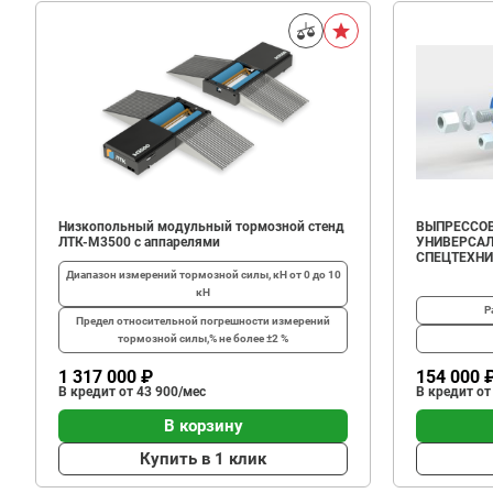
Низкопольный модульный тормозной стенд
ВЫПРЕССОВ
ЛТК-М3500 с аппарелями
УНИВЕРСАЛ
СПЕЦТЕХН
Диапазон измерений тормозной силы, кН
от 0 до 10
кН
Р
Предел относительной погрешности измерений
тормозной силы,%
не более ±2 %
1 317 000 ₽
154 000 
В кредит от 43 900/мес
В кредит от
В корзину
Купить в 1 клик