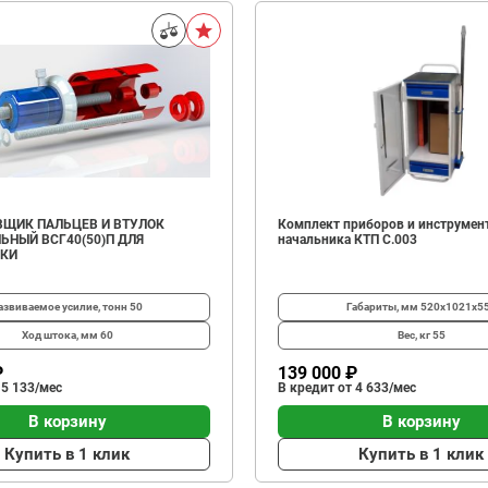
ЩИК ПАЛЬЦЕВ И ВТУЛОК
Комплект приборов и инструмен
ЬНЫЙ ВСГ40(50)П ДЛЯ
начальника КТП C.003
ИКИ
азвиваемое усилие, тонн
50
Габариты, мм
520х1021х5
Ход штока, мм
60
Вес, кг
55
₽
139 000 ₽
 5 133/мес
В кредит от 4 633/мес
В корзину
В корзину
Купить в 1 клик
Купить в 1 клик