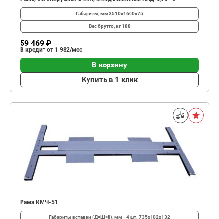
Габариты, мм
3510х1600х75
Вес брутто, кг
188
59 469 ₽
В кредит от 1 982/мес
В корзину
Купить в 1 клик
Рама КМЧ-51
Габариты вставки (Д×Ш×В), мм - 4 шт.
735х102х132