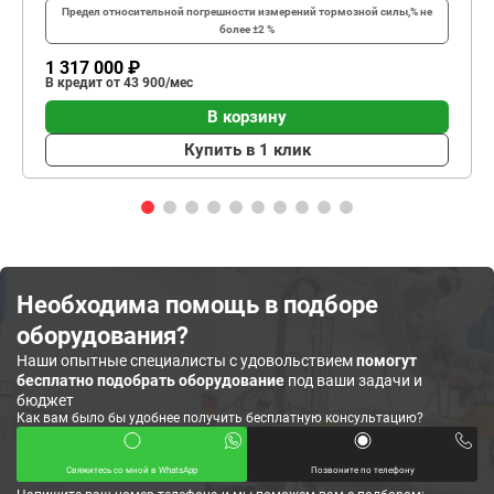
Предел относительной погрешности измерений тормозной силы,%
не
более ±2 %
1 317 000 ₽
В кредит от 43 900/мес
В корзину
Купить в 1 клик
Необходима помощь в подборе
оборудования?
Наши опытные специалисты с удовольствием
помогут
бесплатно подобрать оборудование
под ваши задачи и
бюджет
Как вам было бы удобнее получить бесплатную консультацию?
Свяжитесь со мной в WhatsApp
Позвоните по телефону