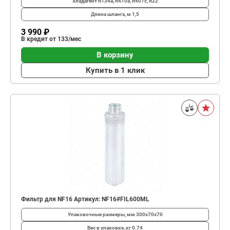
Хладагент
R134a, R410a, R407c, R22
Длина шланга, м
1,5
3 990 ₽
В кредит от 133/мес
В корзину
Купить в 1 клик
Фильтр для NF16 Артикул: NF16#FIL600ML
Упаковочные размеры, мм
300х70x70
Вес в упаковке, кг
0.74