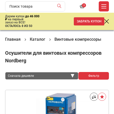
0
Дарим купон
до 46 000
₽
на первый
ЗАБРАТЬ КУПОН
заказ на ВСЕ!
ОСТАЛОСЬ 8 ИЗ 50
Главная
Каталог
Винтовые компрессоры
К
Осушители для винтовых компрессоров
Nordberg
Сначала дешевле
Фильтр
Сначала дешевле
Сначала дороже