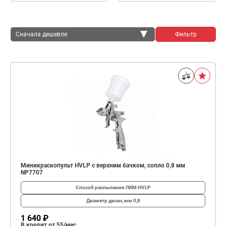
Сначала дешевле
Фильтр
Сначала дешевле
Сначала дороже
Миникраскопульт HVLP с верхним бачком, сопло 0,8 мм
NP7707
Способ распыления ЛКМ
HVLP
Диаметр дюзы, мм
0,8
1 640 ₽
В кредит от 55/мес