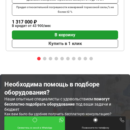
Предел относительной погрешности измерений тормозной силы,%
не
более ±2 %
1 317 000 ₽
В кредит от 43 900/мес
В корзину
Купить в 1 клик
Необходима помощь в подборе
оборудования?
Наши опытные специалисты с удовольствием
помогут
бесплатно подобрать оборудование
под ваши задачи и
бюджет
Как вам было бы удобнее получить бесплатную консультацию?
Свяжитесь со мной в WhatsApp
Позвоните по телефону