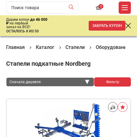
0
Дарим купон
до 46 000
₽
на первый
ЗАБРАТЬ КУПОН
заказ на ВСЕ!
ОСТАЛОСЬ 8 ИЗ 50
Главная
Каталог
Стапели
Оборудование дл
Стапели подкатные Nordberg
Сначала дешевле
Фильтр
Сначала дешевле
Сначала дороже