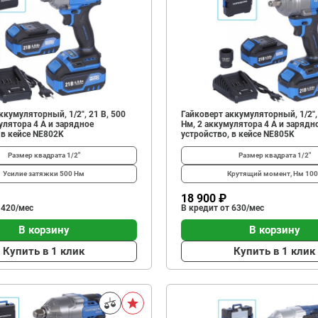
ккумуляторный, 1/2", 21 В, 500
Гайковерт аккумуляторный, 1/2",
улятора 4 A и зарядное
Нм, 2 аккумулятора 4 A и зарядн
 в кейсе NE802K
устройство, в кейсе NE805K
Размер квадрата
1/2"
Размер квадрата
1/2"
Усилие затяжки
500 Нм
Крутящий момент, Нм
100
18 900 ₽
 420/мес
В кредит от 630/мес
В корзину
В корзину
Купить в 1 клик
Купить в 1 клик