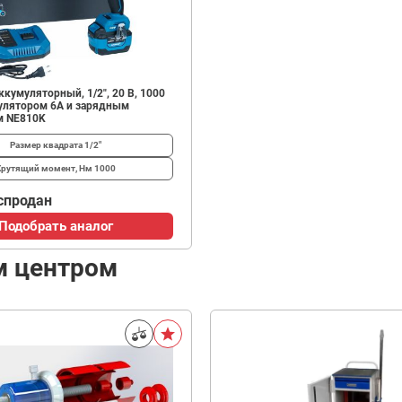
ккумуляторный, 1/2", 20 В, 1000
мулятором 6А и зарядным
м NE810K
Размер квадрата
1/2"
Крутящий момент, Нм
1000
спродан
Подобрать аналог
м центром