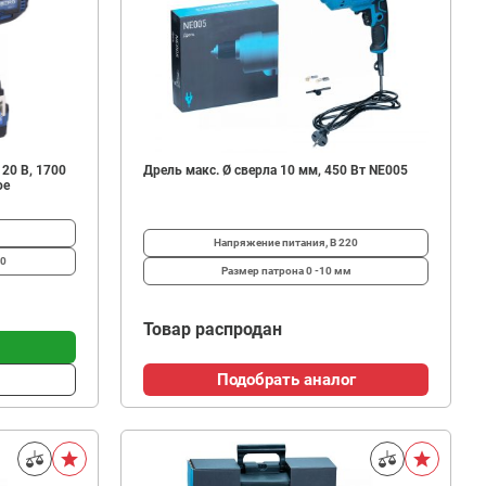
 20 В, 1700
Дрель макс. Ø сверла 10 мм, 450 Вт NE005
ое
Напряжение питания, В
220
0
Размер патрона
0 -10 мм
Товар распродан
Подобрать аналог