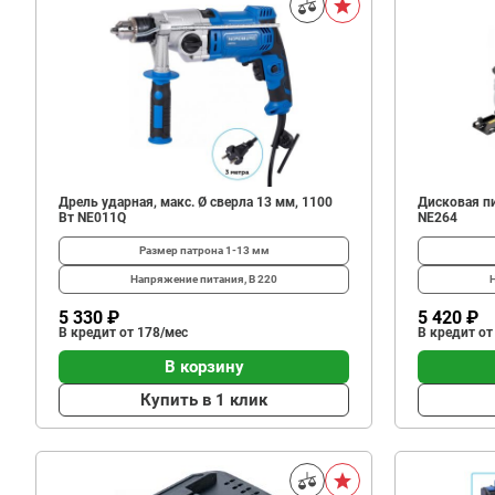
Дрель ударная, макс. Ø сверла 13 мм, 1100
Дисковая пи
Вт NE011Q
NE264
Размер патрона
1-13 мм
Напряжение питания, В
220
5 330 ₽
5 420 ₽
В кредит от 178/мес
В кредит от
В корзину
Купить в 1 клик