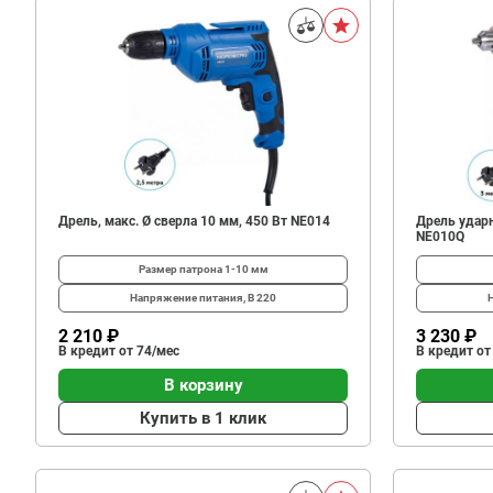
Дрель, макс. Ø сверла 10 мм, 450 Вт NE014
Дрель ударн
NE010Q
Размер патрона
1-10 мм
Напряжение питания, В
220
2 210 ₽
3 230 ₽
В кредит от 74/мес
В кредит от
В корзину
Купить в 1 клик