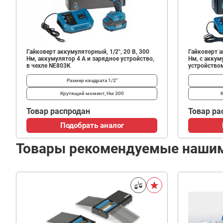
Гайковерт аккумуляторный, 1/2", 20 В, 300
Гайковерт а
Нм, аккумулятор 4 A и зарядное устройство,
Нм, с акку
в чехле NE803K
устройство
Размер квадрата
1/2"
Крутящий момент, Нм
300
Товар распродан
Товар ра
Подобрать аналог
Товары рекомендуемые наши