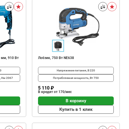
 мм, 910 Вт
Лобзик, 750 Вт NE638
0
Напряжение питания, В
220
, Нм
2067
Потребляемая мощность, Вт
750
5 110 ₽
В кредит от 170/мес
В корзину
Купить в 1 клик