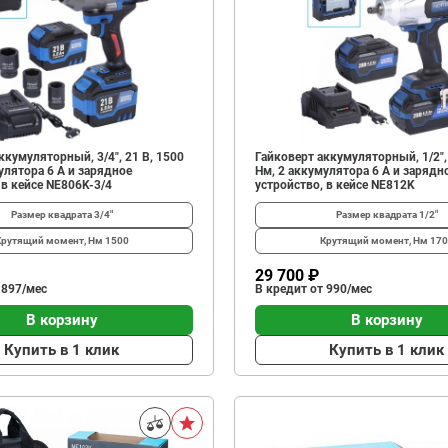
ккумуляторный, 3/4", 21 В, 1500
Гайковерт аккумуляторный, 1/2",
улятора 6 A и зарядное
Нм, 2 аккумулятора 6 A и зарядн
 в кейсе NE806K-3/4
устройство, в кейсе NE812K
Размер квадрата
3/4"
Размер квадрата
1/2"
Крутящий момент, Нм
1500
Крутящий момент, Нм
170
29 700 ₽
 897/мес
В кредит от 990/мес
В корзину
В корзину
Купить в 1 клик
Купить в 1 клик