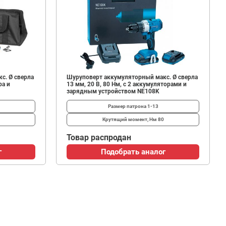
с. Ø сверла
Шуруповерт аккумуляторный макс. Ø сверла
ра и
13 мм, 20 В, 80 Нм, с 2 аккумуляторами и
зарядным устройством NE108K
Размер патрона
1-13
Крутящий момент, Нм
80
Товар распродан
г
Подобрать аналог