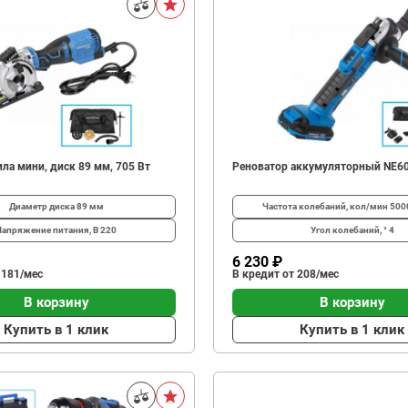
ла мини, диск 89 мм, 705 Вт
Реноватор аккумуляторный NE6
Диаметр диска
89 мм
Частота колебаний, кол/мин
500
Напряжение питания, В
220
Угол колебаний, °
4
6 230 ₽
 181/мес
В кредит от 208/мес
В корзину
В корзину
Купить в 1 клик
Купить в 1 клик