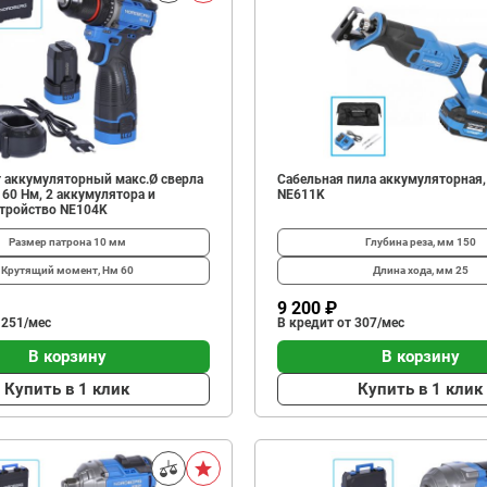
 аккумуляторный макс.Ø сверла
Сабельная пила аккумуляторная,
, 60 Нм, 2 аккумулятора и
NE611K
стройство NE104K
Размер патрона
10 мм
Глубина реза, мм
150
Крутящий момент, Нм
60
Длина хода, мм
25
9 200 ₽
 251/мес
В кредит от 307/мес
В корзину
В корзину
Купить в 1 клик
Купить в 1 клик