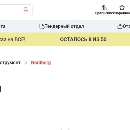
Сравнение
Избранно
ата
Тендерный отдел
От
аз на ВСЕ!
ОСТАЛОСЬ 8 ИЗ 50
струмент
Nordberg
g