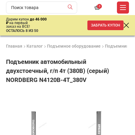
0
Дарим купон
до 46 000
₽
на первый
ЗАБРАТЬ КУПОН
заказ на ВСЕ!
ОСТАЛОСЬ 8 ИЗ 50
Главная
Каталог
Подъемное оборудование
Подъемники
Подъемник автомобильный
двухстоечный, г/п 4т (380В) (серый)
NORDBERG N4120B-4T_380V
Удобные
Гарантия
Доставка
способы
1 год
от 2 дней
ар
оплаты
продан
имальная