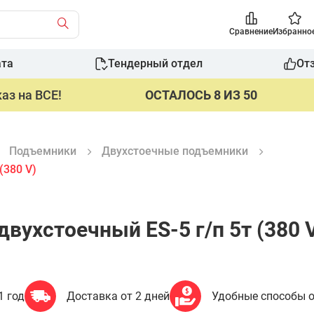
Сравнение
Избранно
ата
Тендерный отдел
От
аз на ВСЕ!
ОСТАЛОСЬ 8 ИЗ 50
Подъемники
Двухстоечные подъемники
(380 V)
ухстоечный ES-5 г/п 5т (380 
1 год
Доставка от 2 дней
Удобные способы 