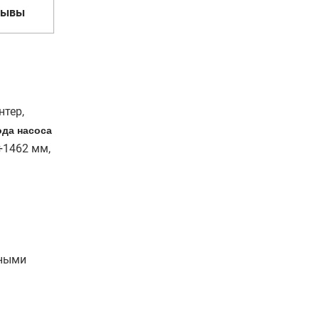
зывы
нтер,
ода насоса
÷1462 мм,
.
нными
ы