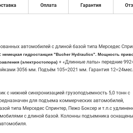
оставка
Оплата
Гарантия
От
ованных автомобилей с длиной базой типа Мерседес Спри
: немецкая гидростанция "Bucher Hydraulics". Мощность прив
+ «Длинные лапы» передние 992
управления (электростопора)
йками 3056 мм. Подъём 105÷2021 мм. Гарантия 12÷24мес
 с нижней синхронизацией грузоподъемность 5,0 тонн с
редназначен для подъема коммерческих автомобилей,
зой типа Мерседес Спринтер, Пежо Боксер и т.п.с удлине
омобилями с длиной базой. Колонны подъемника оснащен
автомобиля.