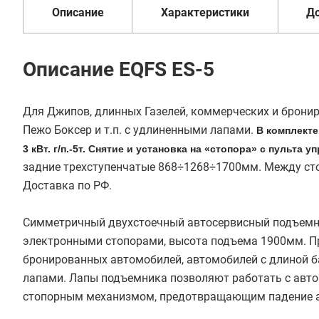
Описание
Характеристики
Д
Купить в 1 клик
В кредит от 10 663 руб/
Описание EQFS ES-5
мес
Для Джипов, длинных Газелей, коммерческих и бронир
Пежо Боксер и т.п. с удлиненными лапами.
В комплекте
3 кВт. г/п.-5т. Снятие и установка на «стопора» с пульта 
задние трехступенчатые 868÷1268÷1700мм. Между сто
Доставка по РФ.
Симметричный двухстоечный автосервисный подъемник
электронными стопорами, высота подъема 1900мм. П
бронированных автомобилей, автомобилей с длиной ба
лапами. Лапы подъемника позволяют работать с авт
стопорным механизмом, предотвращающим падение 