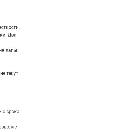
есткости.
ки. Два
ия лапы
не текут
ию срока
озволяет