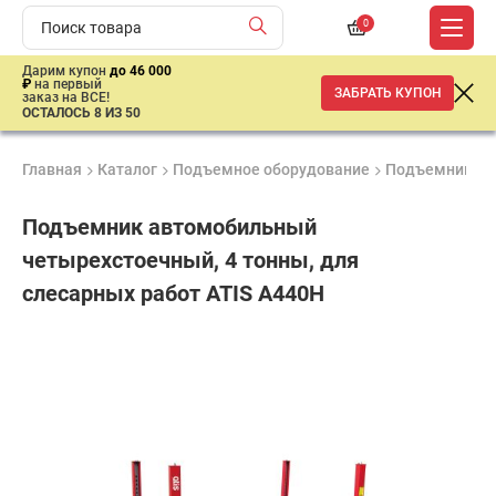
0
Дарим купон
до 46 000
₽
на первый
ЗАБРАТЬ КУПОН
заказ на ВСЕ!
ОСТАЛОСЬ 8 ИЗ 50
Главная
Каталог
Подъемное оборудование
Подъемники
Подъемник автомобильный
четырехстоечный, 4 тонны, для
слесарных работ ATIS А440H
Продукция
Гарантия
Доставк
Лучшая
сертифицирована
1 год
от 2 дне
цена
–
ниже
средней
рыночной