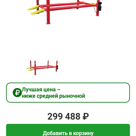
299
488
₽
Добавить в корзину
Купить в 1 клик
Лучшая цена –
ниже средней рыночной
В кредит от 9 983 руб/
мес
299 488 ₽
Добавить в корзину