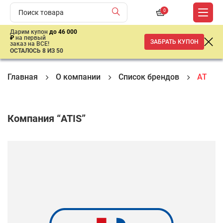
0
Дарим купон
до 46 000
₽
на первый
ЗАБРАТЬ КУПОН
заказ на ВСЕ!
ОСТАЛОСЬ 8 ИЗ 50
Главная
О компании
Список брендов
ATIS
Компания “ATIS”