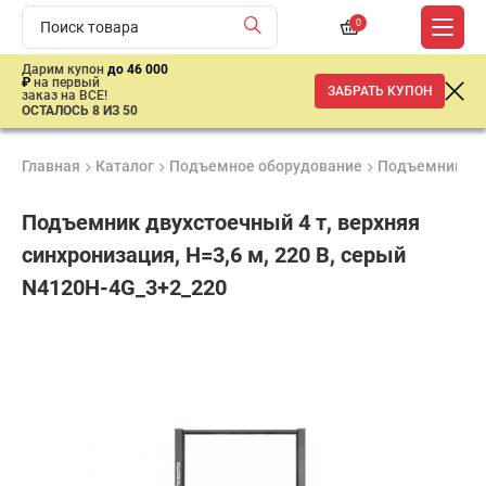
0
Дарим купон
до 46 000
₽
на первый
ЗАБРАТЬ КУПОН
заказ на ВСЕ!
ОСТАЛОСЬ 8 ИЗ 50
Главная
Каталог
Подъемное оборудование
Подъемники
Подъемник двухстоечный 4 т, верхняя
синхронизация, H=3,6 м, 220 В, серый
N4120H-4G_3+2_220
Удобные
Гарантия
Доставка
способы
Лучшая
1 год
от 2 дней
оплаты
цена
–
ниже
средней
рыночной