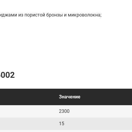
риджами из пористой бронзы и микроволокна;
6002
Значение
2300
15