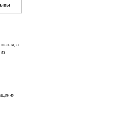
зывы
розоля, а
 из
ращения