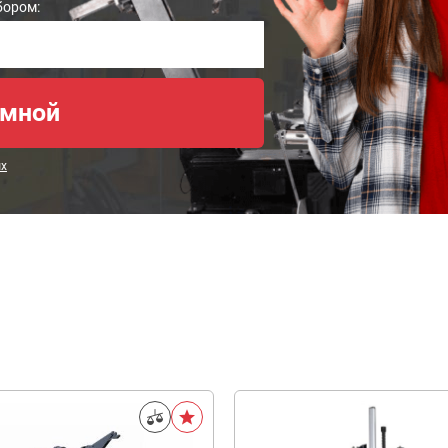
бором:
ых