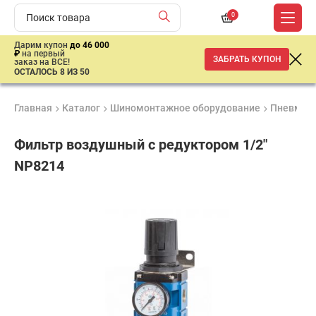
0
Дарим купон
до 46 000
₽
на первый
ЗАБРАТЬ КУПОН
заказ на ВСЕ!
ОСТАЛОСЬ 8 ИЗ 50
Главная
Каталог
Шиномонтажное оборудование
Пневмати
Фильтр воздушный с редуктором 1/2"
NP8214
Удобные
Гарантия
Доставка
способы
до 3 лет
от 2 дней
2
оплаты
640
₽