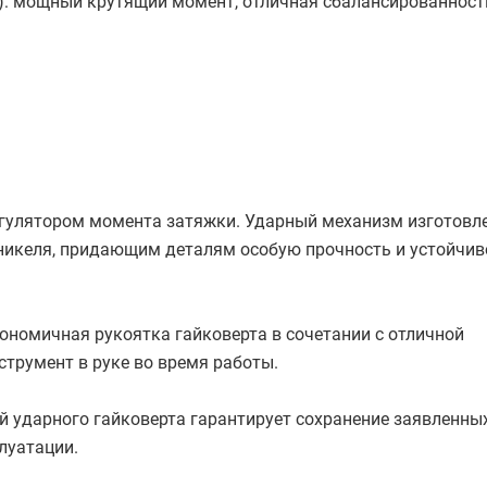
: мощный крутящий момент, отличная сбалансированност
гулятором момента затяжки. Ударный механизм изготовле
никеля, придающим деталям особую прочность и устойчив
ономичная рукоятка гайковерта в сочетании с отличной
трумент в руке во время работы.
й ударного гайковерта гарантирует сохранение заявленны
луатации.