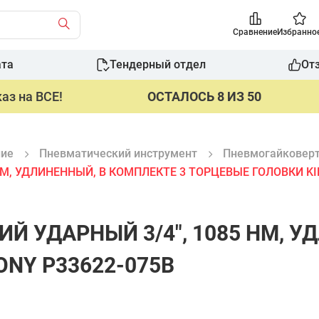
Сравнение
Избранно
ата
Тендерный отдел
От
аз на ВСЕ!
ОСТАЛОСЬ 8 ИЗ 50
ние
Пневматический инструмент
Пневмогайковер
М, УДЛИНЕННЫЙ, В КОМПЛЕКТЕ 3 ТОРЦЕВЫЕ ГОЛОВКИ KI
Й УДАРНЫЙ 3/4", 1085 НМ, У
ONY P33622-075B