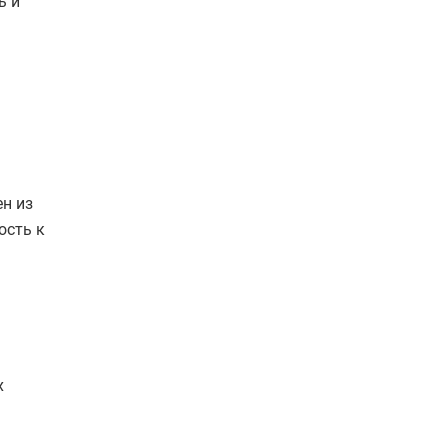
ь и
н из
ость к
х