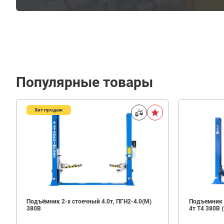
Популярные товары
Хит продаж
78
008
В корзину
₽
Подъёмник 2-х стоечный 4.0т, ПГН2-4.0(М)
Подъемник 
380В
4т T4 380B (