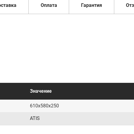
оставка
Оплата
Гарантия
От
Значение
610х580х250
ATIS