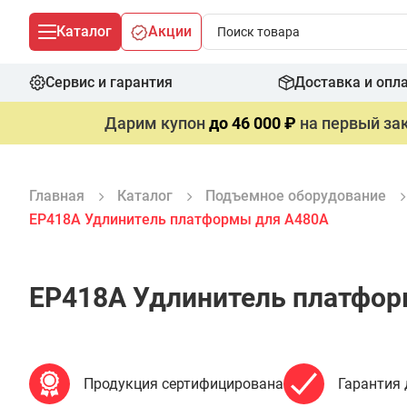
Каталог
Акции
Сервис и гарантия
Доставка и опл
Дарим купон
до 46 000 ₽
на первый зак
Главная
Каталог
Подъемное оборудование
EP418A Удлинитель платформы для A480A
EP418A Удлинитель платфо
Продукция сертифицирована
Гарантия 