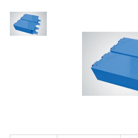
78
008
₽
Добавить в корзину
Купить в 1 клик
В кредит от 2 600 руб/
мес
Гарантия
Доставка
Удобная
до 3 лет
от 2 дней
оплата