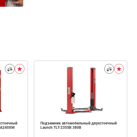
хстоечный
Подъемник автомобильный двухстоечный
S A240XM
Launch TLT-235SB 380B