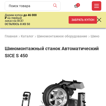
0
Дарим купон
до 46 000
₽
на первый
ЗАБРАТЬ КУПОН
заказ на ВСЕ!
ОСТАЛОСЬ 8 ИЗ 50
Главная
Каталог
Шиномонтажное оборудование
Шиномон
Шиномонтажный станок Автоматический
SICE S 450
Удобные
Гарантия
Доставка
способы
1 год
от 2 дней
ар
оплаты
продан
имальная
ма заказа