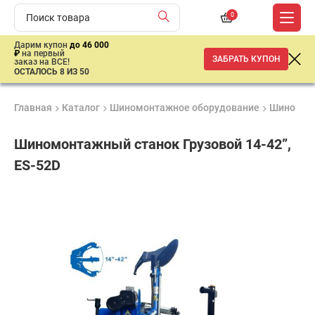
0
Дарим купон
до 46 000
₽
на первый
ЗАБРАТЬ КУПОН
заказ на ВСЕ!
ОСТАЛОСЬ 8 ИЗ 50
Главная
Каталог
Шиномонтажное оборудование
Шиномон
Шиномонтажный станок Грузовой 14-42”,
ES-52D
Продукция
Гарантия
Доставк
Лучшая
сертифицирована
1 год
от 2 дне
цена
–
ниже
средней
рыночной