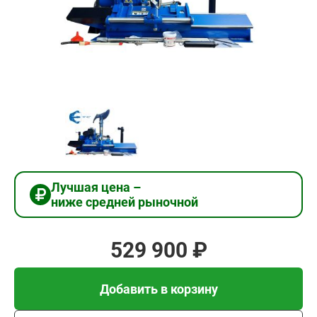
529
900
₽
Добавить в корзину
Купить в 1 клик
Лучшая цена –
ниже средней рыночной
В кредит от 17 663 руб/
мес
529 900 ₽
Добавить в корзину