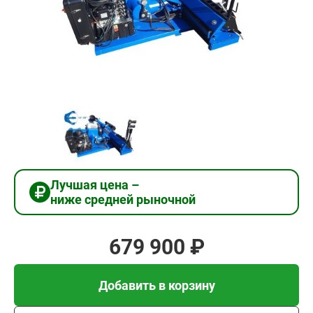
679
900
₽
Добавить в корзину
Купить в 1 клик
Лучшая цена –
ниже средней рыночной
В кредит от 22 663 руб/
мес
679 900 ₽
Добавить в корзину