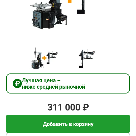
311
000
₽
Добавить в корзину
Купить в 1 клик
Лучшая цена –
ниже средней рыночной
В кредит от 10 367 руб/
мес
311 000 ₽
Добавить в корзину