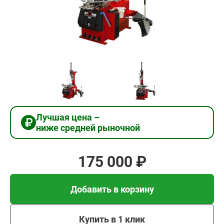
175
000
₽
Добавить в корзину
Купить в 1 клик
Лучшая цена –
ниже средней рыночной
В кредит от 5 833 руб/
мес
175 000 ₽
Добавить в корзину
Купить в 1 клик