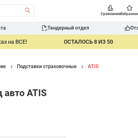
Сравнение
Избранно
ата
Тендерный отдел
От
аз на ВСЕ!
ОСТАЛОСЬ 8 ИЗ 50
ние
Подставки страховочные
ATIS
 авто ATIS