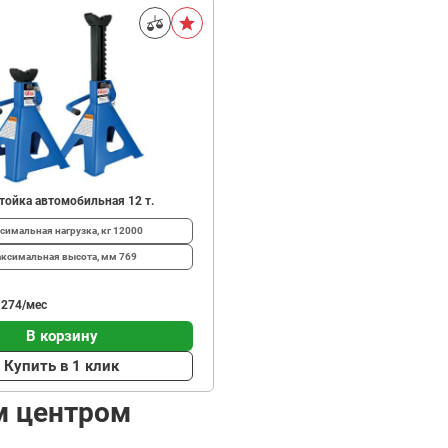
тойка автомобильная 12 т.
симальная нагрузка, кг
12000
ксимальная высота, мм
769
 274/мес
В корзину
Купить в 1 клик
м центром