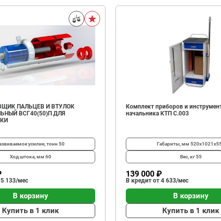
ЩИК ПАЛЬЦЕВ И ВТУЛОК
Комплект приборов и инструмен
ЬНЫЙ ВСГ40(50)П ДЛЯ
начальника КТП C.003
ИКИ
азвиваемое усилие, тонн
50
Габариты, мм
520х1021х5
Ход штока, мм
60
Вес, кг
55
₽
139 000 ₽
 5 133/мес
В кредит от 4 633/мес
В корзину
В корзину
Купить в 1 клик
Купить в 1 клик