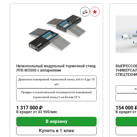
Низкопольный модульный тормозной стенд
ВЫПРЕССОВ
ЛТК-М3500 с аппарелями
УНИВЕРСАЛ
СПЕЦТЕХН
Диапазон измерений тормозной силы, кН
от 0 до 10
кН
Р
Предел относительной погрешности измерений
тормозной силы,%
не более ±2 %
1 317 000 ₽
154 000 
В кредит от 43 900/мес
В кредит от
В корзину
Купить в 1 клик